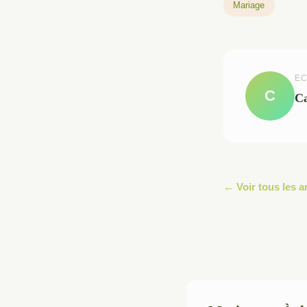
Mariage
EC
C
Ca
← Voir tous les a