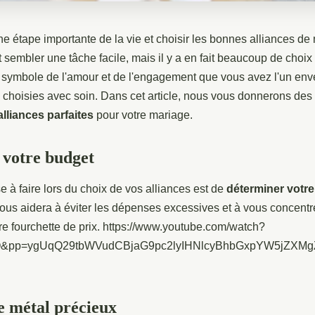
e étape importante de la vie et choisir les bonnes alliances de
t sembler une tâche facile, mais il y a en fait beaucoup de choix 
 symbole de l'amour et de l'engagement que vous avez l'un enver
 choisies avec soin. Dans cet article, nous vous donnerons des 
alliances parfaites
pour votre mariage.
 votre budget
 à faire lors du choix de vos alliances est de
déterminer votr
us aidera à éviter les dépenses excessives et à vous concentre
re fourchette de prix. https://www.youtube.com/watch?
Q&pp=ygUqQ29tbWVudCBjaG9pc2lyIHNlcyBhbGxpYW5jZX
le métal précieux