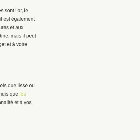
 sont l'or, le
 il est également
ures et aux
ine, mais il peut
et et à votre
tels que lisse ou
andis que
les
nalité et à vos