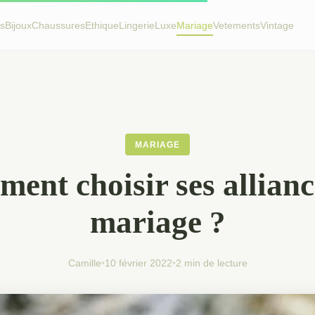
s
Bijoux
Chaussures
Ethique
Lingerie
Luxe
Mariage
Vetements
Vintage
MARIAGE
ent choisir ses allianc
mariage ?
Camille
•
10 février 2022
•
2 min de lecture