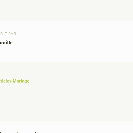
RIT PAR
mille
rticles Mariage