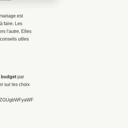
 mariage est
à faire. Les
s l'autre. Elles
conseils utiles
e budget
par
r sur les choix
MgZGUgbWFyaWF