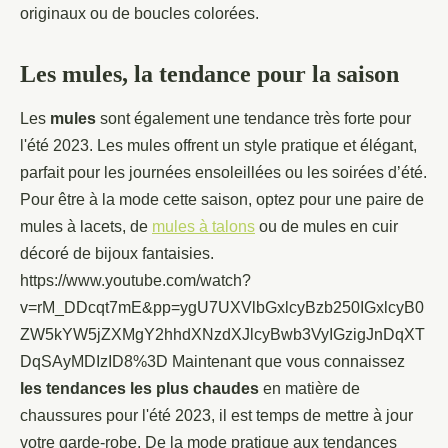
originaux ou de boucles colorées.
Les mules, la tendance pour la saison
Les
mules
sont également une tendance très forte pour
l'été 2023. Les mules offrent un style pratique et élégant,
parfait pour les journées ensoleillées ou les soirées d’été.
Pour être à la mode cette saison, optez pour une paire de
mules à lacets, de
mules à talons
ou de mules en cuir
décoré de bijoux fantaisies.
https://www.youtube.com/watch?
v=rM_DDcqt7mE&pp=ygU7UXVlbGxlcyBzb250IGxlcyB0
ZW5kYW5jZXMgY2hhdXNzdXJlcyBwb3VyIGzigJnDqXT
DqSAyMDIzID8%3D Maintenant que vous connaissez
les tendances les plus chaudes
en matière de
chaussures pour l'été 2023, il est temps de mettre à jour
votre garde-robe. De la mode pratique aux tendances